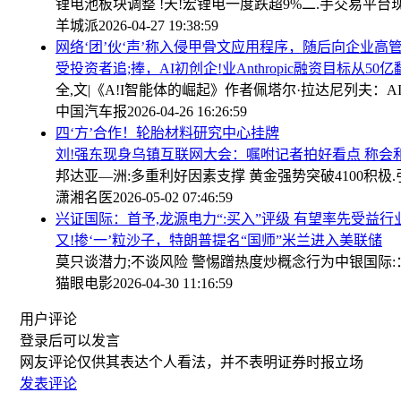
锂电池板块调整 !天!宏锂电一度跌超9%
二.手交易平台
羊城派
2026-04-27 19:38:59
网络‘团’伙‘声’称入侵甲骨文应用程序，随后向企业高
受投资者追;捧，AI初创企!业Anthropic融资目标从50
全,文|《A!I智能体的崛起》作者佩塔尔·拉达尼列夫
中国汽车报
2026-04-26 16:26:59
四‘方’合作！轮胎材料研究中心挂牌
刘!强东现身乌镇互联网大会：嘱咐记者拍好看点 称会和
邦达亚—洲:多重利好因素支撑 黄金强势突破4100
积极.
潇湘名医
2026-05-02 07:46:59
兴证国际：首予,龙源电力“:买入”评级 有望率先受益
又!掺‘一’粒沙子，特朗普提名“国师”米兰进入美联储
莫只谈潜力;不谈风险 警惕蹭热度炒概念行为
中银国际:
猫眼电影
2026-04-30 11:16:59
用户评论
登录
后可以发言
网友评论仅供其表达个人看法，并不表明证券时报立场
发表评论