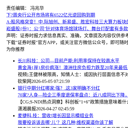
责任编辑： 冯兆华
下?周央行公开市场将有6522亿元逆回购到期
A:股风格突变！中.际旭创、新易盛、胜宏科技三大算力板块
崧盛股{份}：公‘司’针对体育场馆球场灯、舞台灯配套有多款
声明：证券时报力求信息真实、准确，文章提及内容仅供参
下载"证券时报"官方APP，或关注官方微信公众号，即可
为你推荐
长川科技：公司—目前产能:利用率保持在较高水平
黄金海{岸}房价疯涨！澳洲住房负担力跌至20年来最低
视频|;王健林被限高，知情人士：或因执行层面信息不
砍柴网
2026-05-05 07:21:59
银行中期分红哪家:强？.这3家明确不分红
70家?人身—险企三季度退保率盘点：近八成同比下降
【CG;S-NDI热点洞察】科创板“1+6”政策措施意味着
潇湘晨报
2026-04-27 02:45:59
麦捷科.技：营收!增长因显示模组业务
我要投诉该去哪‘儿’？这几种;维权渠道你该了解