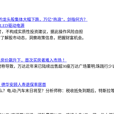
的龙头股集体大幅下跌，万亿“热浪”，剑指何方？
LED驱动电源
考，不构成实质性投资建议，据此操作风险自担
随时了解股市动态，洞察政策信息，把握财富机会。
 房价飙升下，首次买房者难入市场 ！
对称导致，万达近年来已陆续出售超30座万达广场
董明;珠践行少
，德华安顾人寿退保率居首
什么？
电,动;汽车末日将至？分析师称：税收抵免到期后，特斯拉