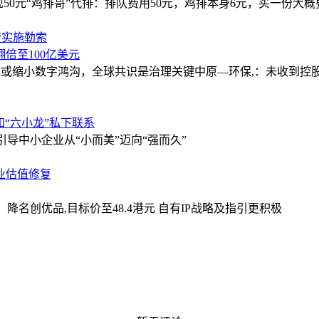
现50元“鸡排哥”代排：排队费用50元，鸡排本身6元，买一份大概
管实施勒索
亿翻倍至100亿美元
：AI或缩小数字鸿沟，全球共识是治理关键
中原—环保,：未收到控
“六小龙”私下联系
引导中小企业从“小而美”迈向“强而久”
行业估值修复
：降名创优品,目标价至48.4港元 自有IP战略及指引更积极