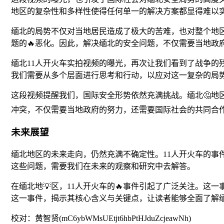
地区的复杂性和多样性使得任何单一的解决方案都显得难以
缅北的局势不仅对当地居民造成了极大的苦难，也对整个地
题的🔥恶化。因此，解决缅北的安全问题，不仅需要当地政
缅北11人开火车实拍视频的曝光，再次让我们看到了战争
我们需要从多个层面进行思考和行动，以应对这一复杂的局
这段视频提醒我们，国际安全形势依然充满挑战。缅北🤔地
冲突，不仅需要当地政府的努力，还需要国际社会的共同合作
未来展望
缅北地区的未来走向，仍然充满不确定性。11人开火车的事
这些问题，需要我们在未来的观察和研究中去解答。
在缅北地💡区，11人开火车的🔥事件引起了广泛关注。
这一事件，揭示其核心含义与关键点，让读者能够全面了解缅北
校对：黄智贤(mC6ybWMsUEtjt6hbPtHJduZcjeawNh)