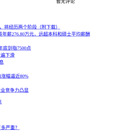
暂无评论
期，将经历两个阶段（附下载）
年薪276.80万元，远超本科和硕士平均薪酬
底剑指7500点
普遍下滑
股息
内涨幅逼近80%
械企业竞争力凸显
有多严重？