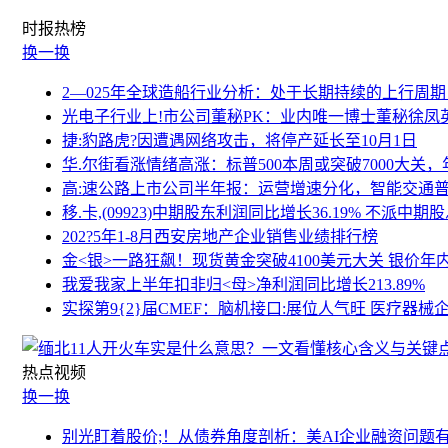
时报
热榜
换一换
2—025年全球造船行业分析：处于长期持续的上行周
光电子行业上!市公司董秘PK：业内唯一博士董秘徐凤英
捷:豹路虎?因遭遇网络攻击，将停产延长至10月1日
华.尔街看涨情绪高涨：标普500本周或突破7000大关，年
高:速公路上市公司半年报：运营增速分化，智能交通
移.卡,(09923)中期股东利润同比增长36.19% 不派中期
202?5年1-8月西安房地产企业销售业绩排行榜
金<银>一路狂飙！现货黄金突破4100美元大关 银价年
我爱我家上半年扣非归<母>净利润同比增长213.89%
实探第9{2}届CMEF：脑机接口:展位人气旺 医疗器
热点
视频
换一换
别光盯着股价;！从债券角度剖析：美AI企业融资问题