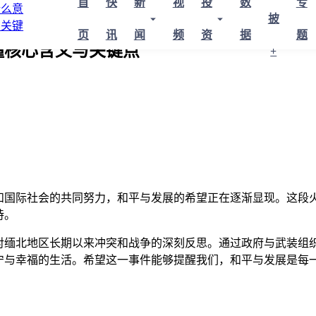
首
快
新
视
投
数
专
披
页
讯
闻
频
资
据
题
懂核心含义与关键点
+
和国际社会的共同努力，和平与发展的希望正在逐渐显现。这段
持。
对缅北地区长期以来冲突和战争的深刻反思。通过政府与武装组
宁与幸福的生活。希望这一事件能够提醒我们，和平与发展是每一